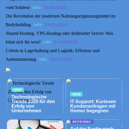
Info
13/10/2025
vom Solateur
Die Revolution der modernen Nahrungsergänzungsmittel im
Info
28/02/2025
Bodybuilding
Shared Hosting, VPS-Hosting oder dedizierter Server: Was
Info
31/05/2024
lohnt sich für wen?
Cobots in Lagerhaltung und Logistik: Effizienz und
Info
10/10/2023
Automatisierung
INFO
INFO
Technologische
Trends 2025 für den
IT-Support: Kuriosen
Erfolg von
Kundenanfragen mit
Unternehmen
Humor begegnen
06/10/2022
Auf der Suche nach