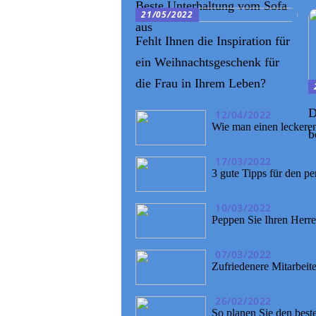
Beste Unterhaltung vom Sofa
21/05/2022
aus
Fehlt Ihnen die Inspiration für
ein Weihnachtsgeschenk für
die Frau in Ihrem Leben?
D
12/04/2022
Wie man einen leckeren
b
17/03/2022
3 gute Tipps für den p
10/03/2022
Peppen Sie Ihren Herr
07/03/2022
Zufriedenere Mitarbeit
26/02/2022
So planen Sie den best