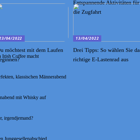
Entspannende Aktivitäten für
die Zugfahrt
23/04/2022
13/04/2022
u möchtest mit dem Laufen
Drei Tipps: So wählen Sie da
 Irish Coffee macht
eginnen?
richtige E-Lastenrad aus
erfekten, klassischen Männerabend
enabend mit Whisky auf
er, irgendjemand?
en Junggesellenabschied