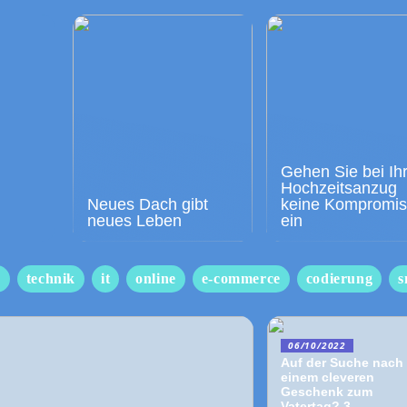
Gehen Sie bei Ih
Hochzeitsanzug
Neues Dach gibt
keine Kompromi
neues Leben
ein
s
technik
it
online
e-commerce
codierung
s
06/10/2022
Auf der Suche nach
einem cleveren
Geschenk zum
Vatertag? 3