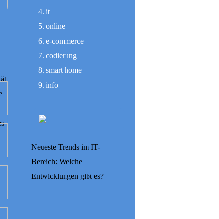
it
online
e-commerce
codierung
smart home
tät
info
e
es
Neueste Trends im IT-
Bereich: Welche
Entwicklungen gibt es?