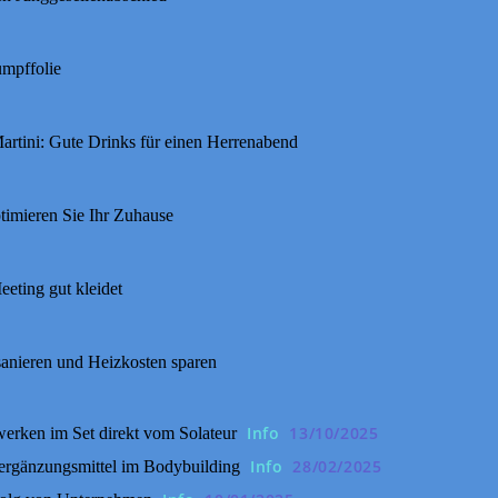
umpffolie
rtini: Gute Drinks für einen Herrenabend
timieren Sie Ihr Zuhause
eeting gut kleidet
sanieren und Heizkosten sparen
Info
13/10/2025
erken im Set direkt vom Solateur
Info
28/02/2025
ergänzungsmittel im Bodybuilding