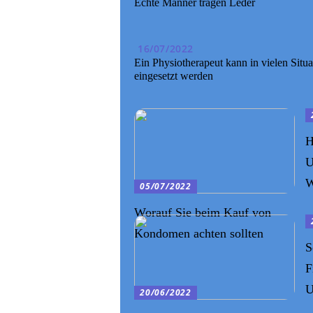
Echte Männer tragen Leder
16/07/2022
Ein Physiotherapeut kann in vielen Situ
eingesetzt werden
H
U
W
05/07/2022
Worauf Sie beim Kauf von
Kondomen achten sollten
S
F
U
20/06/2022