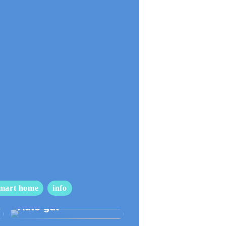
mart home
info
So pflegen Sie Ihr
Auto gut