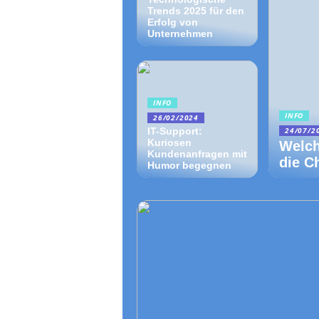
Trends 2025 für den
Erfolg von
Unternehmen
INFO
INFO
26/02/2024
IT-Support:
24/07/2
Kuriosen
Welch
Kundenanfragen mit
die C
Humor begegnen