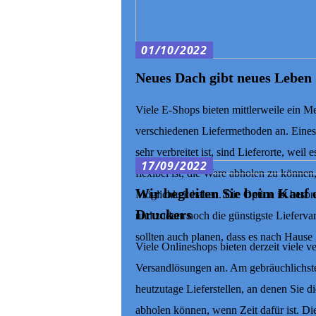
01/10/2022
Neues Dach gibt neues Leben
Viele E-Shops bieten mittlerweile ein M
verschiedenen Liefermethoden an. Eines
sehr verbreitet ist, sind Lieferorte, weil e
17/09/2022
flexibel ist, die Ware abholen zu können
Wir begleiten Sie beim Kauf 
Möglichkeit haben. Die Option ist beson
Druckers
und zudem noch die günstigste Liefervar
sollten auch planen, dass es nach Hause 
Viele Onlineshops bieten derzeit viele v
Versandlösungen an. Am gebräuchlichst
heutzutage Lieferstellen, an denen Sie d
abholen können, wenn Zeit dafür ist. Die