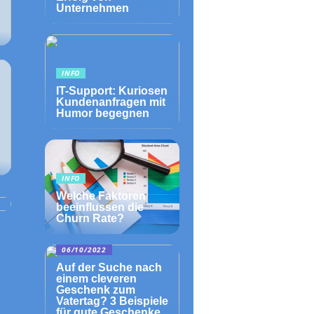
Unternehmen
INFO
IT-Support: Kuriosen
Kundenanfragen mit
Humor begegnen
INFO
Welche Faktoren
beeinflussen die
Churn Rate?
06/10/2022
Auf der Suche nach
einem cleveren
Geschenk zum
Vatertag? 3 Beispiele
für gute Geschenke