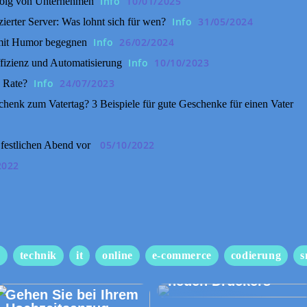
Info
10/01/2025
folg von Unternehmen
Info
31/05/2024
erter Server: Was lohnt sich für wen?
Info
26/02/2024
mit Humor begegnen
Info
10/10/2023
ffizienz und Automatisierung
Info
24/07/2023
 Rate?
henk zum Vatertag? 3 Beispiele für gute Geschenke für einen Vater
05/10/2022
 festlichen Abend vor
2022
Wir begleiten Sie
s
technik
it
online
e-commerce
codierung
s
beim Kauf eines
neuen Druckers
Gehen Sie bei Ihrem