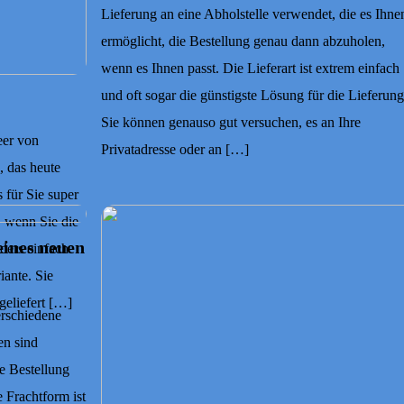
Lieferung an eine Abholstelle verwendet, die es Ihne
ermöglicht, die Bestellung genau dann abzuholen,
wenn es Ihnen passt. Die Lieferart ist extrem einfach
und oft sogar die günstigste Lösung für die Lieferung
Sie können genauso gut versuchen, es an Ihre
eer von
Privatadresse oder an […]
, das heute
s für Sie super
, wenn Sie die
eines neuen
ders einfach
iante. Sie
geliefert […]
erschiedene
en sind
ie Bestellung
 Frachtform ist