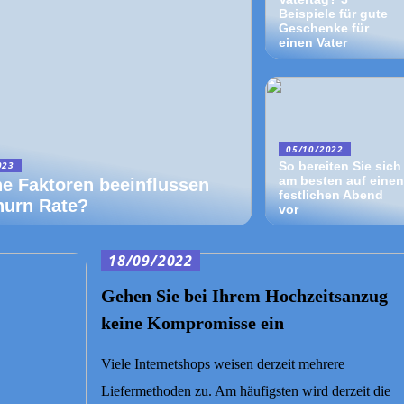
Beispiele für gute
Geschenke für
einen Vater
05/10/2022
023
So bereiten Sie sich
am besten auf einen
e Faktoren beeinflussen
festlichen Abend
hurn Rate?
vor
18/09/2022
Gehen Sie bei Ihrem Hochzeitsanzug
keine Kompromisse ein
Viele Internetshops weisen derzeit mehrere
Liefermethoden zu. Am häufigsten wird derzeit die