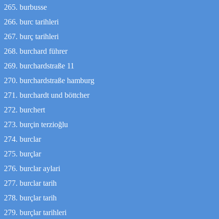
burbusse
burc tarihleri
burç tarihleri
burchard führer
burchardstraße 11
burchardstraße hamburg
burchardt und böttcher
burchert
burçin terzioğlu
burclar
burçlar
burclar aylari
burclar tarih
burçlar tarih
burçlar tarihleri