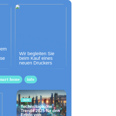
rem
Wir begleiten Sie
sse
beim Kauf eines
neuen Druckers
mart home
info
INFO
Technologische
Trends 2025 für den
Erfolg von