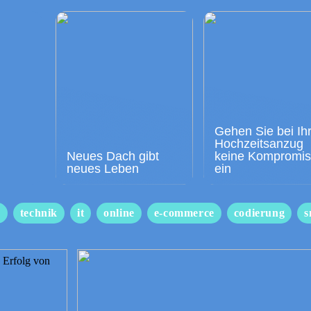
Gehen Sie bei Ih
Hochzeitsanzug
Neues Dach gibt
keine Kompromi
neues Leben
ein
s
technik
it
online
e-commerce
codierung
s