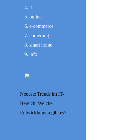
it
online
e-commerce
codierung
smart home
info
Neueste Trends im IT-
Bereich: Welche
Entwicklungen gibt es?