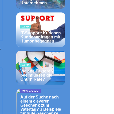
Unternehmen
INFO
IT-Support: Kuriosen
Kundenanfragen mit
Humor begegnen
n
INFO
Welche Faktoren
beeinflussen die
Churn Rate?
06/10/2022
Auf der Suche nach
einem cleveren
Geschenk zum
Vatertag? 3 Beispiele
für gute Geschenke