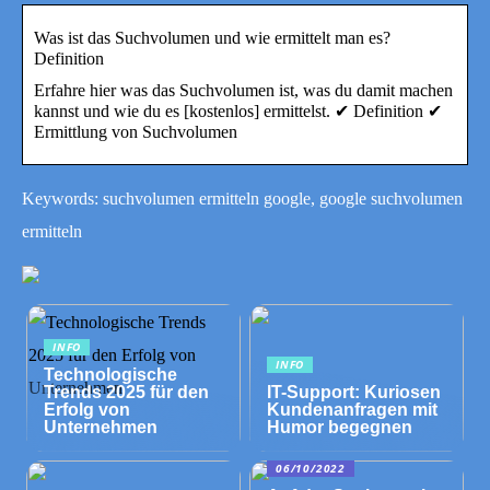
Was ist das Suchvolumen und wie ermittelt man es?
Definition
Erfahre hier was das Suchvolumen ist, was du damit machen
kannst und wie du es [kostenlos] ermittelst. ✔ Definition ✔
Ermittlung von Suchvolumen
Keywords: suchvolumen ermitteln google, google suchvolumen
ermitteln
INFO
INFO
Technologische
Trends 2025 für den
IT-Support: Kuriosen
Erfolg von
Kundenanfragen mit
Unternehmen
Humor begegnen
06/10/2022