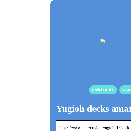
elektronik
saa
Yugioh decks ama
http s://www.amazon.de › yugioh-deck › 