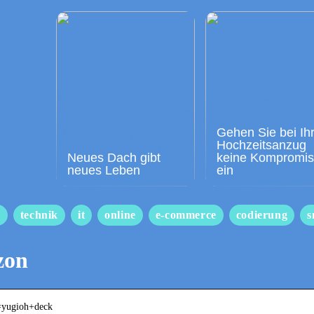
Gehen Sie bei Ih
Hochzeitsanzug
Neues Dach gibt
keine Kompromi
neues Leben
ein
s
technik
it
online
e-commerce
codierung
s
zon
k=yugioh+deck