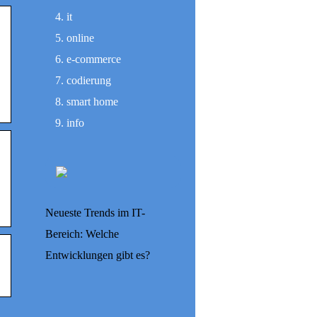
it
online
e-commerce
codierung
smart home
info
Neueste Trends im IT-
Bereich: Welche
Entwicklungen gibt es?