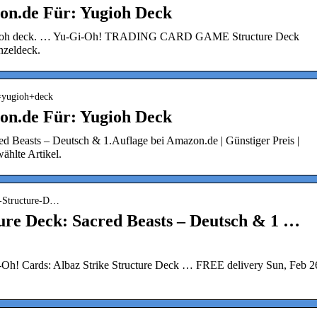
on.de Für: Yugioh Deck
yugioh deck. … Yu-Gi-Oh! TRADING CARD GAME Structure Deck
nzeldeck.
k=yugioh+deck
on.de Für: Yugioh Deck
ed Beasts – Deutsch & 1.Auflage bei Amazon.de | Günstiger Preis |
ählte Artikel.
h-Structure-D…
ture Deck: Sacred Beasts – Deutsch & 1 …
h! Cards: Albaz Strike Structure Deck … FREE delivery Sun, Feb 2