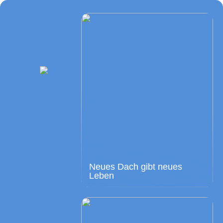
Neues Dach gibt neues
Leben