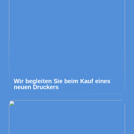
Wir begleiten Sie beim Kauf eines
neuen Druckers