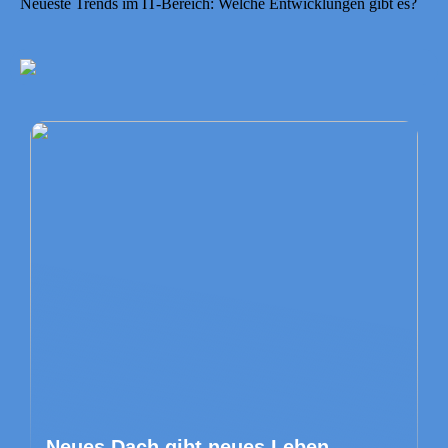
Neueste Trends im IT-Bereich: Welche Entwicklungen gibt es?
Neues Dach gibt neues Leben