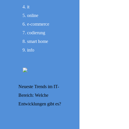
it
online
e-commerce
codierung
smart home
info
Neueste Trends im IT-
Bereich: Welche
Entwicklungen gibt es?