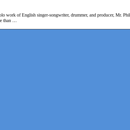
olo work of English singer-songwriter, drummer, and producer, Mr. Phi
ore than …