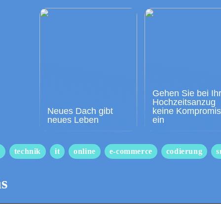
Gehen Sie bei Ih
Hochzeitsanzug
Neues Dach gibt
keine Kompromi
neues Leben
ein
s
technik
it
online
e-commerce
codierung
s
ns