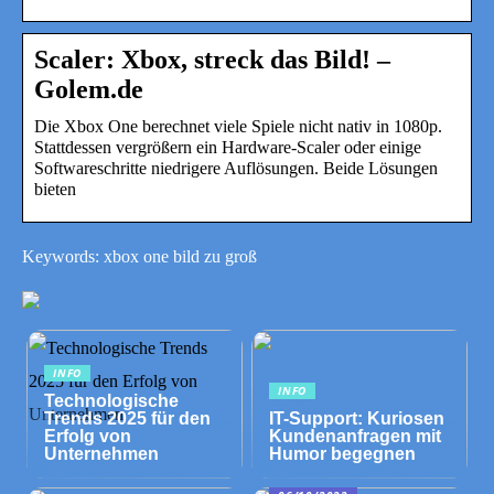
Scaler: Xbox, streck das Bild! –
Golem.de
Die Xbox One berechnet viele Spiele nicht nativ in 1080p.
Stattdessen vergrößern ein Hardware-Scaler oder einige
Softwareschritte niedrigere Auflösungen. Beide Lösungen
bieten
Keywords: xbox one bild zu groß
INFO
INFO
Technologische
Trends 2025 für den
IT-Support: Kuriosen
Erfolg von
Kundenanfragen mit
Unternehmen
Humor begegnen