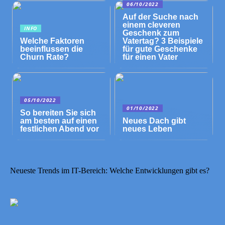
06/10/2022
Auf der Suche nach
einem cleveren
INFO
Geschenk zum
Welche Faktoren
Vatertag? 3 Beispiele
beeinflussen die
für gute Geschenke
Churn Rate?
für einen Vater
05/10/2022
01/10/2022
So bereiten Sie sich
am besten auf einen
Neues Dach gibt
festlichen Abend vor
neues Leben
Neueste Trends im IT-Bereich: Welche Entwicklungen gibt es?