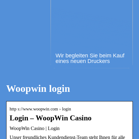
Wir begleiten Sie beim Kauf
eines neuen Druckers
Woopwin login
http s://www.woopwin.com › login
Login – WoopWin Casino
WoopWin Casino | Login
Unser freundliches Kundendienst-Team steht Ihnen für alle