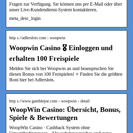
Fragen zur Verfügung. Sie können uns per E-Mail oder über
unser Live-Kundendienst-System kontaktieren.
meta_desc_login
http s://adlerslots.com › woopwin
Woopwin Casino 🎖️ Einloggen und
erhalten 100 Freispiele
Melden Sie sich bei Woopwin an und beanspruchen Sie
diesen Bonus von 100 Freispielen! ⭐ Finden Sie die größten
Boni hier bei Adlerslots.
http s://www.gamblejoe.com › woopwin › detail
WoopWin Casino: Übersicht, Bonus,
Spiele & Bewertungen
WoopWin Casino · Cashback System ohne