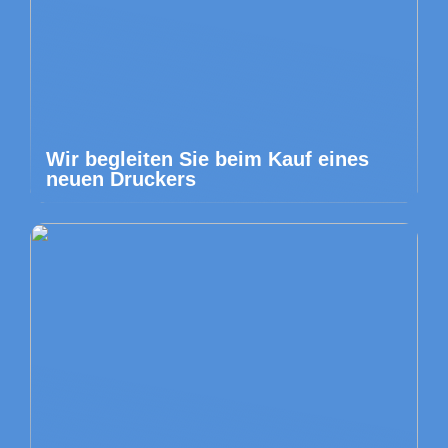
Wir begleiten Sie beim Kauf eines
neuen Druckers