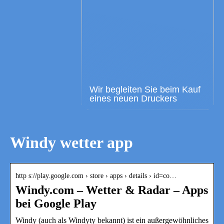
Wir begleiten Sie beim Kauf
eines neuen Druckers
Windy wetter app
http s://play.google.com › store › apps › details › id=co…
Windy.com – Wetter & Radar – Apps
bei Google Play
Windy (auch als Windyty bekannt) ist ein außergewöhnliches