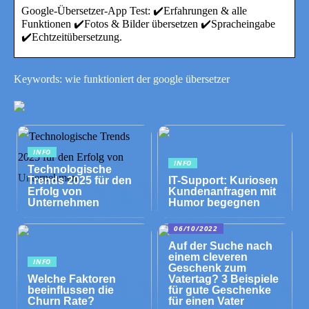
Google-Übersetzer-App Test: ✔️Erfahrungen & alle
Funktionen ✔️Fotos & Bilder übersetzen ✔️Spracheingabe
✔️Echtzeitübersetzung.
Keywords: wie funktioniert der google übersetzer
INFO
INFO
Technologische
Trends 2025 für den
IT-Support: Kuriosen
Erfolg von
Kundenanfragen mit
Unternehmen
Humor begegnen
06/10/2022
Auf der Suche nach
einem cleveren
INFO
Geschenk zum
Welche Faktoren
Vatertag? 3 Beispiele
beeinflussen die
für gute Geschenke
Churn Rate?
für einen Vater