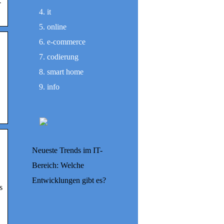
-
it
online
e-commerce
codierung
smart home
info
Neueste Trends im IT-
Bereich: Welche
Entwicklungen gibt es?
s