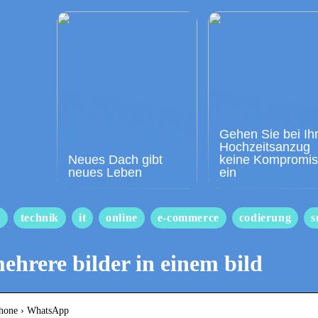
Gehen Sie bei Ih
Hochzeitsanzug
Neues Dach gibt
keine Kompromi
neues Leben
ein
s
technik
it
online
e-commerce
codierung
s
ehrere bilder in einem bild
tphone › WhatsApp