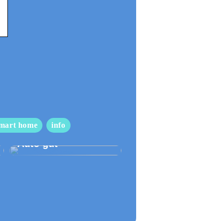
mart home
info
So pflegen Sie Ihr
Auto gut