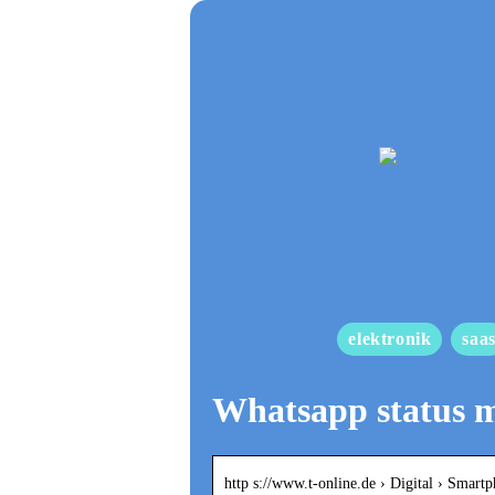
elektronik
saa
Whatsapp status m
http s://www.t-online.de › Digital › Smar