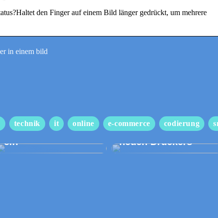
tatus?Haltet den Finger auf einem Bild länger gedrückt, um mehrere
r in einem bild
Gehen Sie bei Ihrem
Hochzeitsanzug
Wir begleiten Sie
s
technik
it
online
e-commerce
codierung
s
keine Kompromisse
beim Kauf eines
ein
neuen Druckers