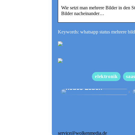
Wie setzt man mehrere Bilder in den S
Bilder nacheinander…
Keywords: whatsapp status mehrere bilde
elektronik
saa
Neues Dach gibt
neues Leben
service@wolkenmedia.de