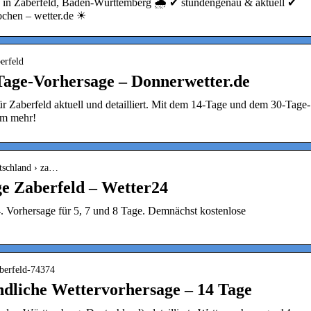
e in Zaberfeld, Baden-Württemberg 🌧️ ✔ stundengenau & aktuell ✔
ochen – wetter.de ☀
erfeld
Tage-Vorhersage – Donnerwetter.de
ür Zaberfeld aktuell und detailliert. Mit dem 14-Tage und dem 30-Tage-
lem mehr!
utschland › za…
e Zaberfeld – Wetter24
4. Vorhersage für 5, 7 und 8 Tage. Demnächst kostenlose
aberfeld-74374
ndliche Wettervorhersage – 14 Tage