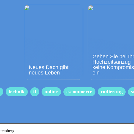
Gehen Sie bei Ih
Hochzeitsanzug
Neues Dach gibt
keine Kompromi
neues Leben
ein
s
technik
it
online
e-commerce
codierung
s
ttemberg