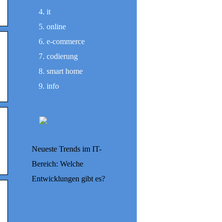
it
online
e-commerce
codierung
smart home
info
Neueste Trends im IT-
Bereich: Welche
Entwicklungen gibt es?