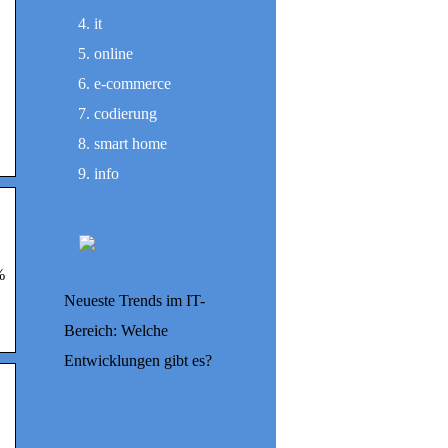
it
online
e-commerce
codierung
smart home
info
%
Neueste Trends im IT-
Bereich: Welche
Entwicklungen gibt es?