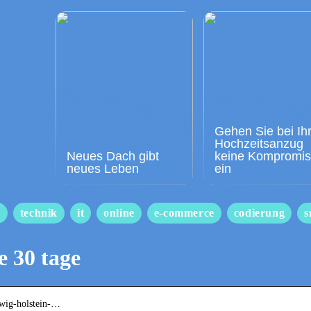
Gehen Sie bei Ih
Hochzeitsanzug
Neues Dach gibt
keine Kompromi
neues Leben
ein
s
technik
it
online
e-commerce
codierung
s
 30 tage
eswig-holstein-…