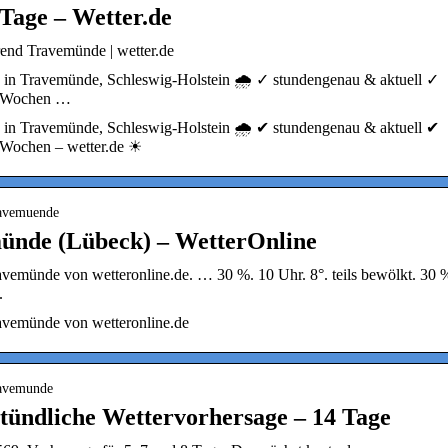
Tage – Wetter.de
end Travemünde | wetter.de
e in Travemünde, Schleswig-Holstein 🌧️ ✓ stundengenau & aktuell ✓
 2 Wochen …
e in Travemünde, Schleswig-Holstein 🌧️ ✔ stundengenau & aktuell ✔
 Wochen – wetter.de ☀
travemuende
ünde (Lübeck) – WetterOnline
avemünde von wetteronline.de. … 30 %. 10 Uhr. 8°. teils bewölkt. 30 
.
avemünde von wetteronline.de
ravemunde
tündliche Wettervorhersage – 14 Tage