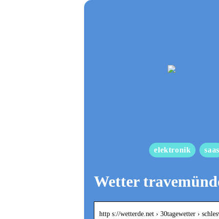
elektronik
saa
Wetter travemünde
http s://wetterde.net › 30tagewetter › schl