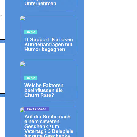
Unternehmen
e
INFO
IT-Support: Kuriosen
Kundenanfragen mit
Humor begegnen
INFO
Welche Faktoren
beeinflussen die
Churn Rate?
06/10/2022
Auf der Suche nach
einem cleveren
Geschenk zum
Vatertag? 3 Beispiele
für gute Geschenke