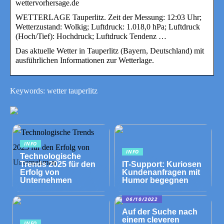
wettervorhersage.de
WETTERLAGE Tauperlitz. Zeit der Messung: 12:03 Uhr;
Wetterzustand: Wolkig; Luftdruck: 1.018,0 hPa; Luftdruck
(Hoch/Tief): Hochdruck; Luftdruck Tendenz …
Das aktuelle Wetter in Tauperlitz (Bayern, Deutschland) mit
ausführlichen Informationen zur Wetterlage.
Keywords: wetter tauperlitz
INFO
INFO
Technologische
Trends 2025 für den
IT-Support: Kuriosen
Erfolg von
Kundenanfragen mit
Unternehmen
Humor begegnen
06/10/2022
Auf der Suche nach
einem cleveren
INFO