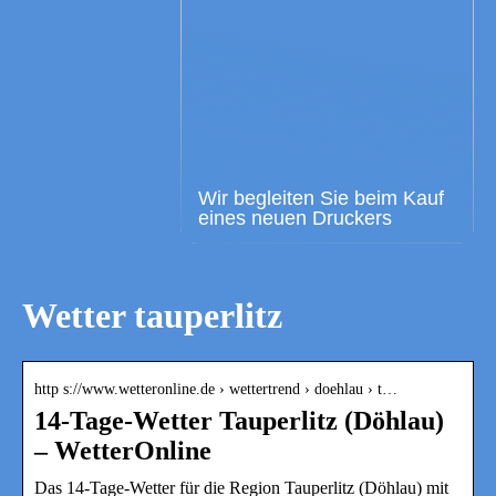
Wir begleiten Sie beim Kauf
eines neuen Druckers
Wetter tauperlitz
http s://www.wetteronline.de › wettertrend › doehlau › t…
14-Tage-Wetter Tauperlitz (Döhlau)
– WetterOnline
Das 14-Tage-Wetter für die Region Tauperlitz (Döhlau) mit