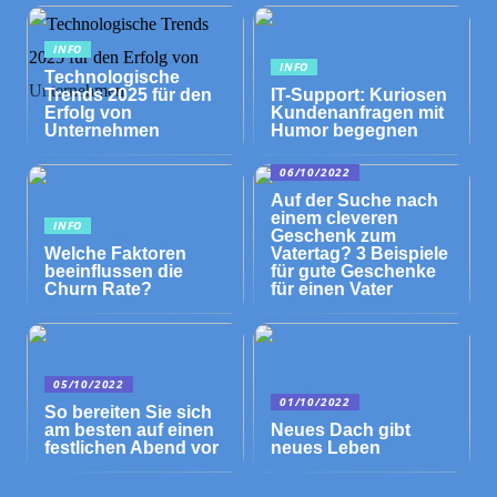
INFO
INFO
Technologische
Trends 2025 für den
IT-Support: Kuriosen
Erfolg von
Kundenanfragen mit
Unternehmen
Humor begegnen
06/10/2022
Auf der Suche nach
einem cleveren
INFO
Geschenk zum
Welche Faktoren
Vatertag? 3 Beispiele
beeinflussen die
für gute Geschenke
Churn Rate?
für einen Vater
05/10/2022
01/10/2022
So bereiten Sie sich
am besten auf einen
Neues Dach gibt
festlichen Abend vor
neues Leben