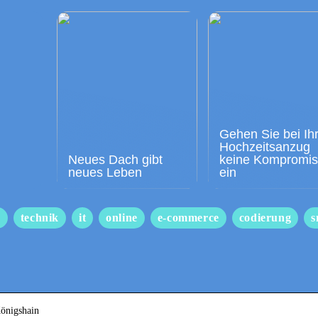
Gehen Sie bei Ih
Hochzeitsanzug
Neues Dach gibt
keine Kompromi
neues Leben
ein
s
technik
it
online
e-commerce
codierung
s
Königshain