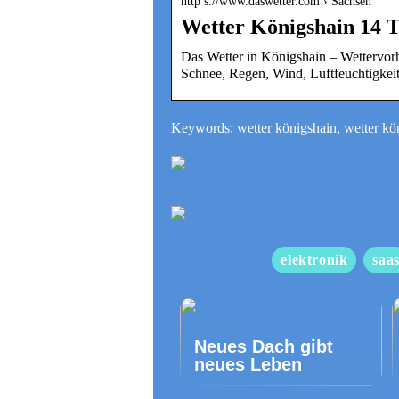
http s://www.daswetter.com › Sachsen
Wetter Königshain 14 T
Das Wetter in Königshain – Wettervorh
Schnee, Regen, Wind, Luftfeuchtigkei
Keywords: wetter königshain, wetter kö
elektronik
saa
Neues Dach gibt
neues Leben