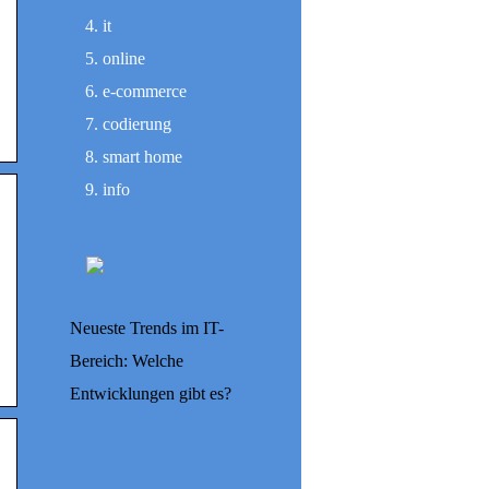
it
online
e-commerce
codierung
smart home
info
Neueste Trends im IT-
Bereich: Welche
Entwicklungen gibt es?