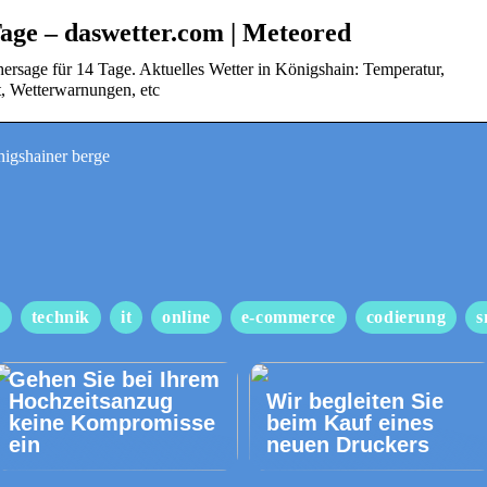
age – daswetter.com | Meteored
ersage für 14 Tage. Aktuelles Wetter in Königshain: Temperatur,
t, Wetterwarnungen, etc
nigshainer berge
s
technik
it
online
e-commerce
codierung
s
Gehen Sie bei Ihrem
Hochzeitsanzug
Wir begleiten Sie
keine Kompromisse
beim Kauf eines
ein
neuen Druckers