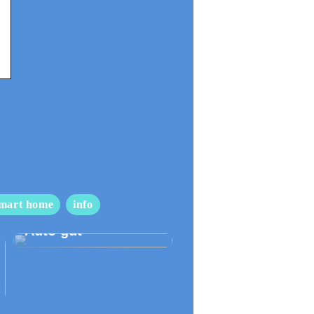
mart home
info
So pflegen Sie Ihr
Auto gut