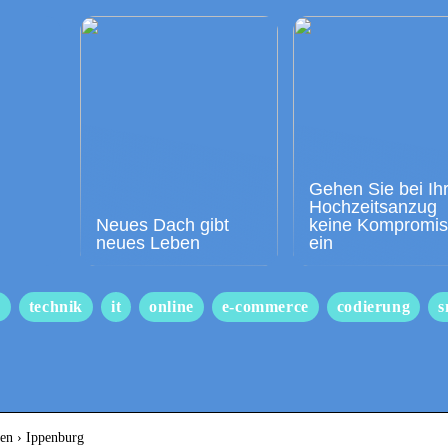
Gehen Sie bei Ih
Hochzeitsanzug
Neues Dach gibt
keine Kompromi
neues Leben
ein
s
technik
it
online
e-commerce
codierung
s
sen › Ippenburg