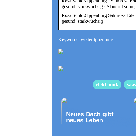
Rosa Schloß Ippenburg · Salmrosa Edel
gesund, starkwüchsig · Standort sonni
Rosa Schloß Ippenburg Salmrosa Edelro
gesund, starkwüchsig
Keywords: wetter ippenburg
elektronik
saa
Neues Dach gibt
neues Leben