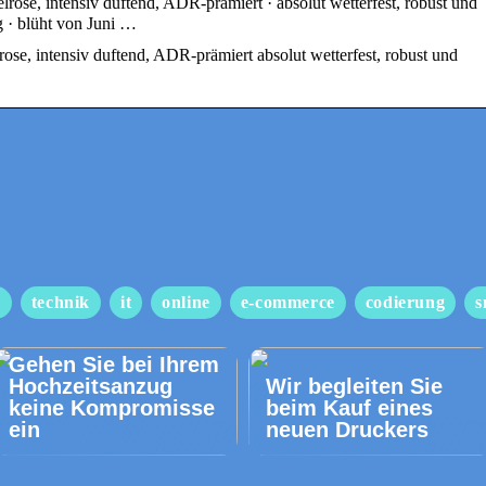
rose, intensiv duftend, ADR-prämiert · absolut wetterfest, robust und
g · blüht von Juni …
se, intensiv duftend, ADR-prämiert absolut wetterfest, robust und
s
technik
it
online
e-commerce
codierung
s
Gehen Sie bei Ihrem
Hochzeitsanzug
Wir begleiten Sie
keine Kompromisse
beim Kauf eines
ein
neuen Druckers