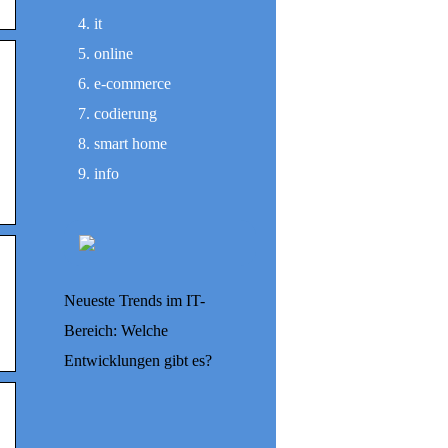
it
online
e-commerce
codierung
smart home
info
Neueste Trends im IT-
Bereich: Welche
Entwicklungen gibt es?