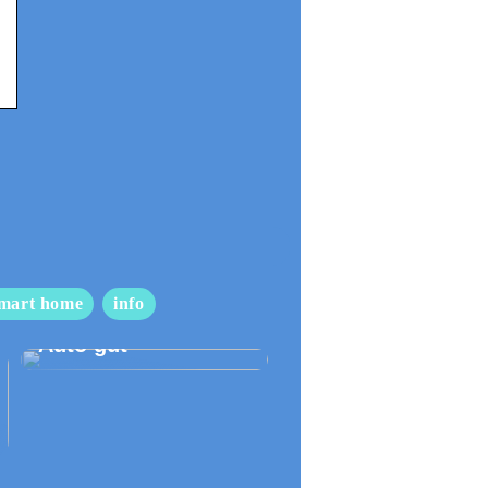
mart home
info
So pflegen Sie Ihr
Auto gut