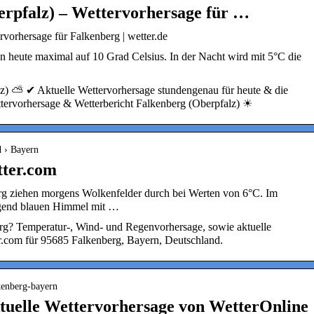
rpfalz) – Wettervorhersage für …
rvorhersage für Falkenberg | wetter.de
n heute maximal auf 10 Grad Celsius. In der Nacht wird mit 5°C die
lz) ⛅ ✔ Aktuelle Wettervorhersage stundengenau für heute & die
ervorhersage & Wetterbericht Falkenberg (Oberpfalz) ☀
d › Bayern
tter.com
erg ziehen morgens Wolkenfelder durch bei Werten von 6°C. Im
egend blauen Himmel mit …
erg? Temperatur-, Wind- und Regenvorhersage, sowie aktuelle
r.com für 95685 Falkenberg, Bayern, Deutschland.
lkenberg-bayern
tuelle Wettervorhersage von WetterOnline