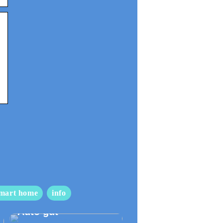
mart home
info
So pflegen Sie Ihr
Auto gut