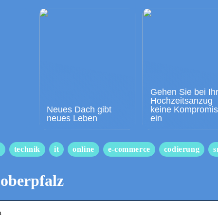
Gehen Sie bei Ih
Hochzeitsanzug
Neues Dach gibt
keine Kompromi
neues Leben
ein
s
technik
it
online
e-commerce
codierung
s
 oberpfalz
n