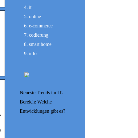
it
online
e-commerce
codierung
smart home
info
Neueste Trends im IT-
Bereich: Welche
Entwicklungen gibt es?
e
e