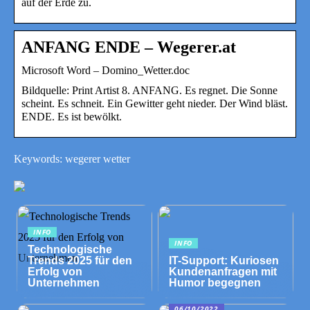
auf der Erde zu.
ANFANG ENDE – Wegerer.at
Microsoft Word – Domino_Wetter.doc
Bildquelle: Print Artist 8. ANFANG. Es regnet. Die Sonne
scheint. Es schneit. Ein Gewitter geht nieder. Der Wind bläst.
ENDE. Es ist bewölkt.
Keywords: wegerer wetter
INFO
INFO
Technologische
Trends 2025 für den
IT-Support: Kuriosen
Erfolg von
Kundenanfragen mit
Unternehmen
Humor begegnen
06/10/2022