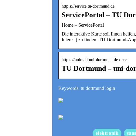
http s://service.tu-dortmund.de
ServicePortal – TU Do
Home – ServicePortal
Die interaktive Karte soll Ihnen helfe
Interest) zu finden. TU Dortmund-App
http s://unimail.uni-dortmund.de › src
TU Dortmund – uni-dor
Keywords: tu dortmund login
elektronik
saa