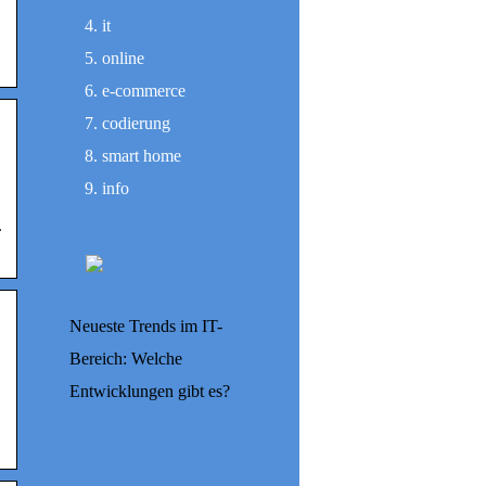
it
online
e-commerce
codierung
smart home
info
.
Neueste Trends im IT-
Bereich: Welche
Entwicklungen gibt es?