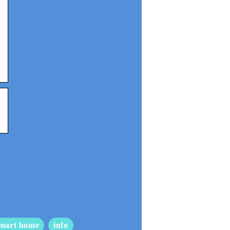
mart home
info