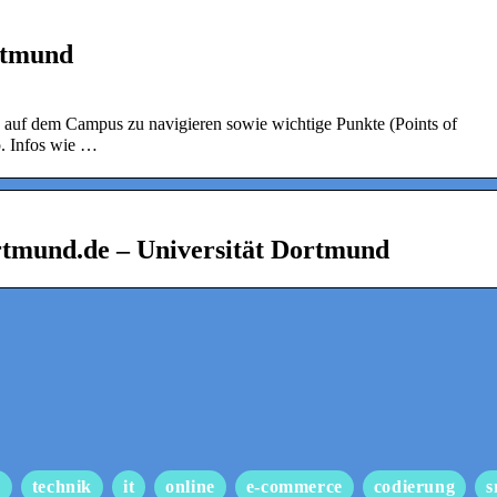
rtmund
n, auf dem Campus zu navigieren sowie wichtige Punkte (Points of
. Infos wie …
tmund.de – Universität Dortmund
s
technik
it
online
e-commerce
codierung
s