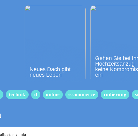
Gehen Sie bei Ih
Hochzeitsanzug
Neues Dach gibt
keine Kompromi
neues Leben
ein
s
technik
it
online
e-commerce
codierung
s
n
alitaeten › unia…