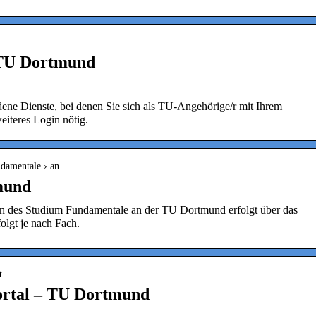
 TU Dortmund
ene Dienste, bei denen Sie sich als TU-Angehörige/r mit Ihrem
iteres Login nötig.
ndamentale › an…
mund
n des Studium Fundamentale an der TU Dortmund erfolgt über das
lgt je nach Fach.
t
ortal – TU Dortmund