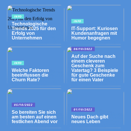
INFO
INFO
Technologische
Trends 2025 für den
IT-Support: Kuriosen
Erfolg von
Kundenanfragen mit
Unternehmen
Humor begegnen
06/10/2022
Auf der Suche nach
einem cleveren
INFO
Geschenk zum
Welche Faktoren
Vatertag? 3 Beispiele
beeinflussen die
für gute Geschenke
Churn Rate?
für einen Vater
05/10/2022
01/10/2022
So bereiten Sie sich
am besten auf einen
Neues Dach gibt
festlichen Abend vor
neues Leben