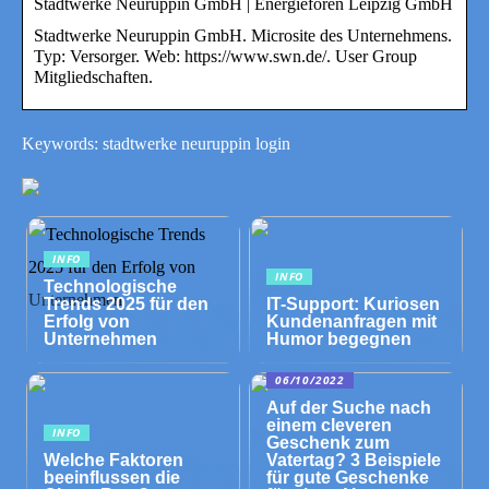
Stadtwerke Neuruppin GmbH | Energieforen Leipzig GmbH
Stadtwerke Neuruppin GmbH. Microsite des Unternehmens.
Typ: Versorger. Web: https://www.swn.de/. User Group
Mitgliedschaften.
Keywords: stadtwerke neuruppin login
INFO
INFO
Technologische
Trends 2025 für den
IT-Support: Kuriosen
Erfolg von
Kundenanfragen mit
Unternehmen
Humor begegnen
06/10/2022
Auf der Suche nach
einem cleveren
INFO
Geschenk zum
Welche Faktoren
Vatertag? 3 Beispiele
beeinflussen die
für gute Geschenke