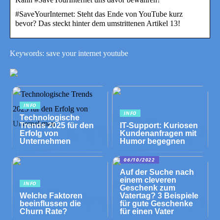
#SaveYourInternet: Steht das Ende von YouTube kurz
bevor? Das steckt hinter dem umstrittenen Artikel 13!
Keywords: save your internet youtube
INFO
INFO
Technologische
Trends 2025 für den
IT-Support: Kuriosen
Erfolg von
Kundenanfragen mit
Unternehmen
Humor begegnen
06/10/2022
Auf der Suche nach
einem cleveren
INFO
Geschenk zum
Welche Faktoren
Vatertag? 3 Beispiele
beeinflussen die
für gute Geschenke
Churn Rate?
für einen Vater