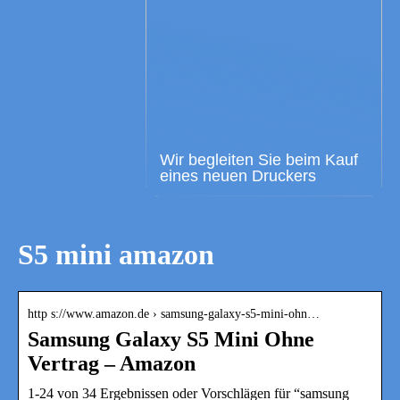
Wir begleiten Sie beim Kauf
eines neuen Druckers
S5 mini amazon
http s://www.amazon.de › samsung-galaxy-s5-mini-ohn…
Samsung Galaxy S5 Mini Ohne
Vertrag – Amazon
1-24 von 34 Ergebnissen oder Vorschlägen für “samsung