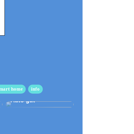
mart home
info
So pflegen Sie Ihr
Auto gut