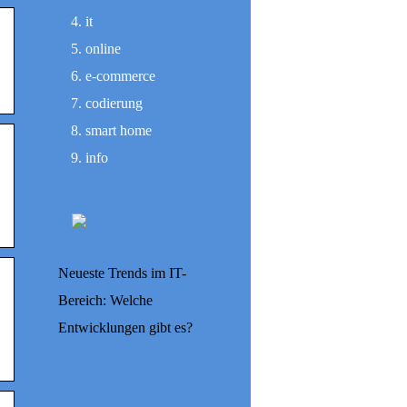
it
online
e-commerce
codierung
smart home
info
Neueste Trends im IT-
Bereich: Welche
Entwicklungen gibt es?