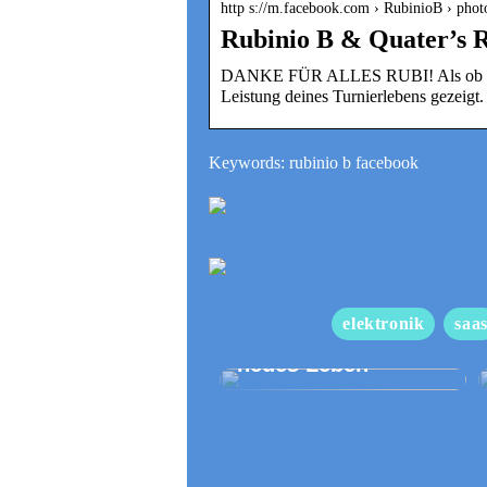
http s://m.facebook.com › RubinioB › pho
Rubinio B & Quater’s
DANKE FÜR ALLES RUBI! Als ob du es g
Leistung deines Turnierlebens gezeigt.
Keywords: rubinio b facebook
elektronik
saa
Neues Dach gibt
neues Leben