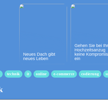
Gehen Sie bei Ih
Hochzeitsanzug
Neues Dach gibt
keine Kompromi
neues Leben
ein
s
technik
it
online
e-commerce
codierung
s
k