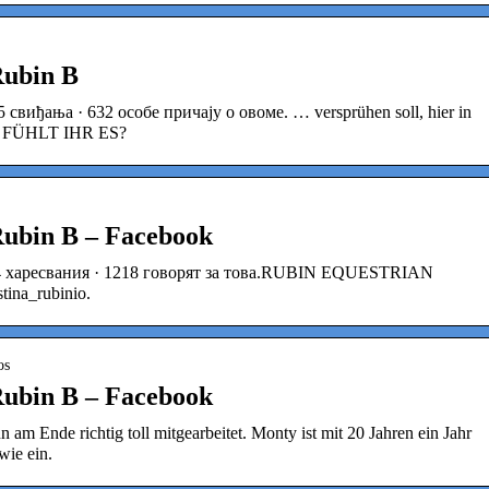
Rubin B
 свиђања · 632 особе причају о овоме. … versprühen soll, hier in
o: FÜHLT IHR ES?
Rubin B – Facebook
034 харесвания · 1218 говорят за това.RUBIN EQUESTRIAN
ina_rubinio.
os
Rubin B – Facebook
m Ende richtig toll mitgearbeitet. Monty ist mit 20 Jahren ein Jahr
wie ein.