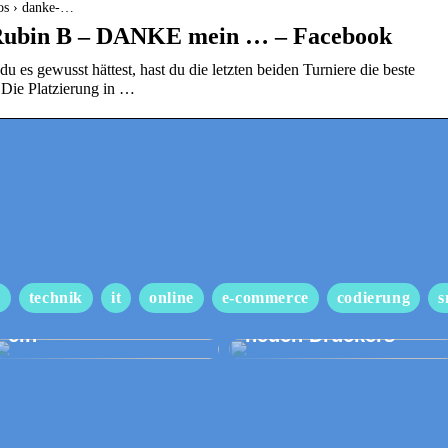
tos › danke-…
 Rubin B – DANKE mein … – Facebook
ewusst hättest, hast du die letzten beiden Turniere die beste
 Die Platzierung in …
Gehen Sie bei Ihrem
Hochzeitsanzug
Wir begleiten Sie
s
technik
it
online
e-commerce
codierung
s
keine Kompromisse
beim Kauf eines
ein
neuen Druckers