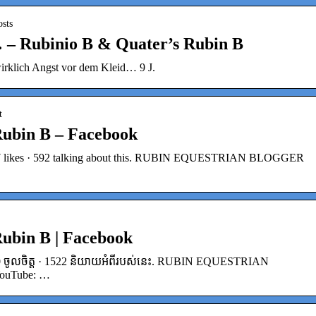
osts
… – Rubinio B & Quater’s Rubin B
wirklich Angst vor dem Kleid… 9 J.
t
Rubin B – Facebook
37 likes · 592 talking about this. RUBIN EQUESTRIAN BLOGGER
.
ubin B | Facebook
00 ចូលចិត្ត · 1522 និយាយអំពីរបស់នេះ. RUBIN EQUESTRIAN
YouTube: …