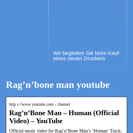
Wir begleiten Sie beim Kauf
eines neuen Druckers
Rag’n’bone man youtube
http s://www.youtube.com › channel
Rag’n’Bone Man – Human (Official
Video) – YouTube
Official music video for Rag’n’Bone Man’s ‘Human’ Track: