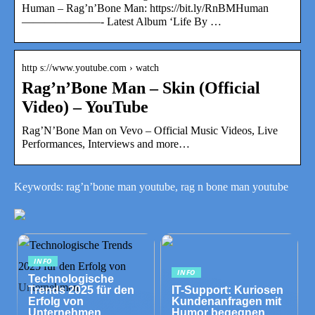
Human – Rag’n’Bone Man: https://bit.ly/RnBMHuman
———————- Latest Album ‘Life By …
http s://www.youtube.com › watch
Rag’n’Bone Man – Skin (Official
Video) – YouTube
Rag’N’Bone Man on Vevo – Official Music Videos, Live
Performances, Interviews and more…
Keywords: rag’n’bone man youtube, rag n bone man youtube
INFO
INFO
Technologische
Trends 2025 für den
IT-Support: Kuriosen
Erfolg von
Kundenanfragen mit
Unternehmen
Humor begegnen