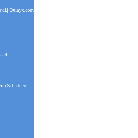
rtal.| Quinyx.com
peed.
 von Schichten