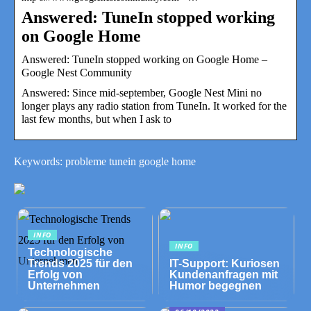
Answered: TuneIn stopped working
on Google Home
Answered: TuneIn stopped working on Google Home –
Google Nest Community
Answered: Since mid-september, Google Nest Mini no
longer plays any radio station from TuneIn. It worked for the
last few months, but when I ask to
Keywords: probleme tunein google home
INFO
INFO
Technologische
Trends 2025 für den
IT-Support: Kuriosen
Erfolg von
Kundenanfragen mit
Unternehmen
Humor begegnen