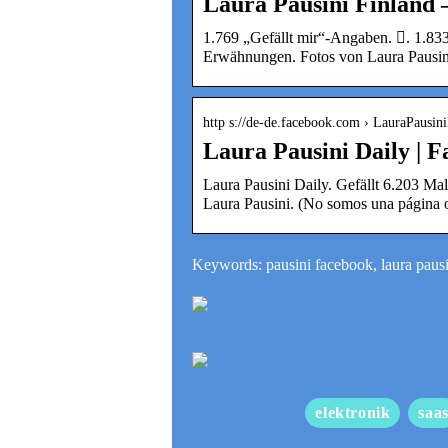
Laura Pausini Finland 
1.769 „Gefällt mir“-Angaben. 󱞋. 1.833 
Erwähnungen. Fotos von Laura Pausin
http s://de-de.facebook.com › LauraPausin
Laura Pausini Daily | 
Laura Pausini Daily. Gefällt 6.203 Mal 
Laura Pausini. (No somos una página 
Keywords: pausini facebook, laura paus
elektronik
saa