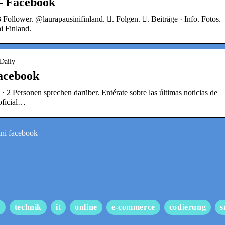
– Facebook
Follower. @laurapausinifinland. 󱙶. Folgen. 󰟝. Beiträge · Info. Fotos.
i Finland.
iDaily
Facebook
· 2 Personen sprechen darüber. Entérate sobre las últimas noticias de
oficial…
ini facebook
s
technik
it
online
e-commerce
codierung
s