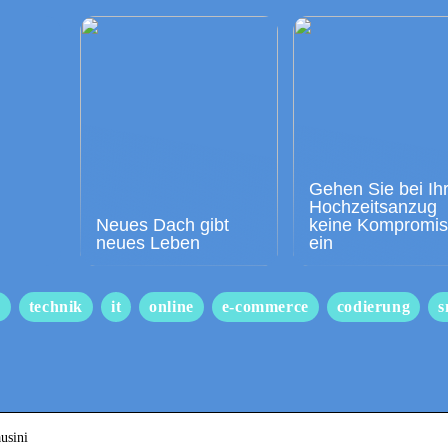
Gehen Sie bei Ih
Hochzeitsanzug
Neues Dach gibt
keine Kompromi
neues Leben
ein
s
technik
it
online
e-commerce
codierung
s
usini