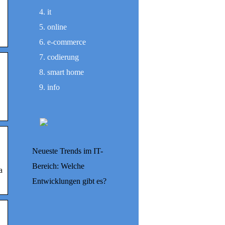
it
online
e-commerce
codierung
smart home
info
Neueste Trends im IT-
Bereich: Welche
a
Entwicklungen gibt es?