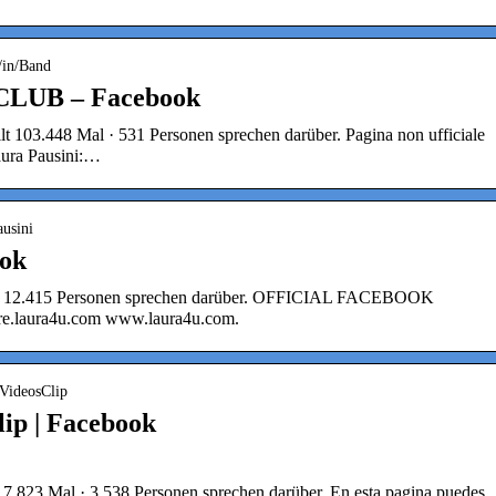
/in/Band
LUB – Facebook
.448 Mal · 531 Personen sprechen darüber. Pagina non ufficiale
Laura Pausini:…
ausini
ook
al · 12.415 Personen sprechen darüber. OFFICIAL FACEBOOK
e.laura4u.com www.laura4u.com.
iVideosClip
lip | Facebook
117.823 Mal · 3.538 Personen sprechen darüber. En esta pagina puedes