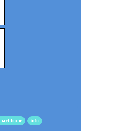
mart home
info
So pflegen Sie Ihr