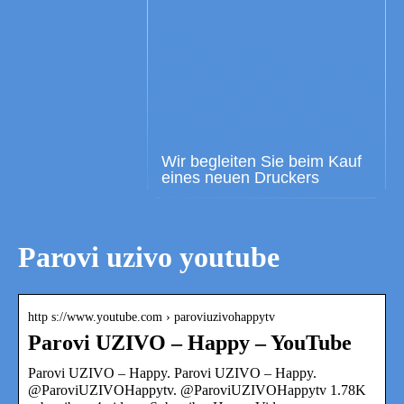
Wir begleiten Sie beim Kauf
eines neuen Druckers
Parovi uzivo youtube
http s://www.youtube.com › paroviuzivohappytv
Parovi UZIVO – Happy – YouTube
Parovi UZIVO – Happy. Parovi UZIVO – Happy.
@ParoviUZIVOHappytv. @ParoviUZIVOHappytv 1.78K