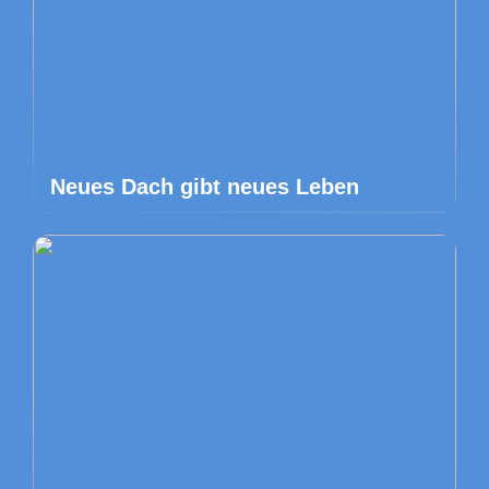
Neues Dach gibt neues Leben