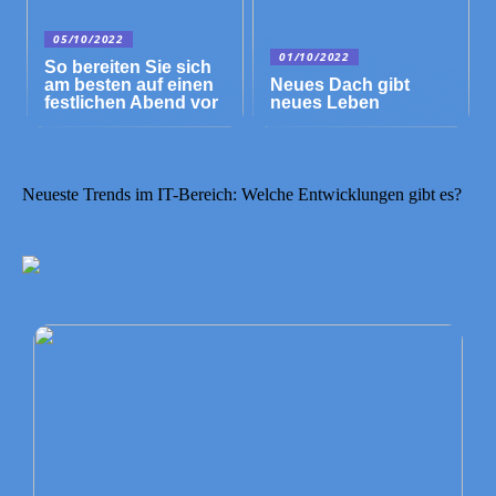
05/10/2022
01/10/2022
So bereiten Sie sich
am besten auf einen
Neues Dach gibt
festlichen Abend vor
neues Leben
Neueste Trends im IT-Bereich: Welche Entwicklungen gibt es?