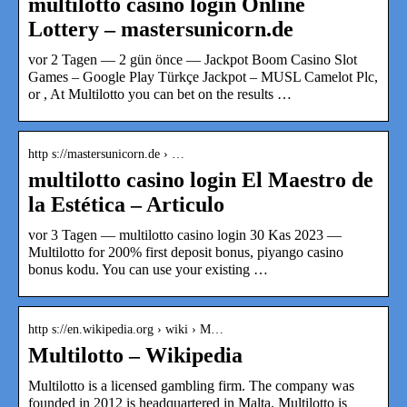
multilotto casino login Online
Lottery – mastersunicorn.de
vor 2 Tagen — 2 gün önce — Jackpot Boom Casino Slot
Games – Google Play Türkçe Jackpot – MUSL Camelot Plc,
or , At Multilotto you can bet on the results …
http s://mastersunicorn.de › …
multilotto casino login El Maestro de
la Estética – Articulo
vor 3 Tagen — multilotto casino login 30 Kas 2023 —
Multilotto for 200% first deposit bonus, piyango casino
bonus kodu. You can use your existing …
http s://en.wikipedia.org › wiki › M…
Multilotto – Wikipedia
Multilotto is a licensed gambling firm. The company was
founded in 2012 is headquartered in Malta. Multilotto is