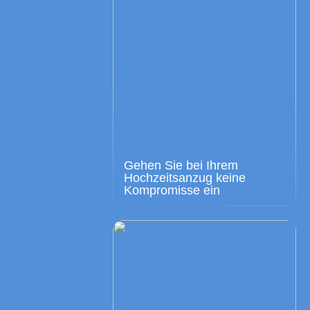
Gehen Sie bei Ihrem
Hochzeitsanzug keine
Kompromisse ein