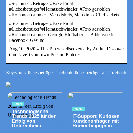
#Scammer #Betrüger #Fake Profil
#Liebesbetrüger’#Heiratsschwindler ⁠ #Foto gestohlen
#Romancescammer | Mens tshirts, Mens tops, Chef jackets
#Scammer #Betrüger #Fake Profil
#Liebesbetrüger’#Heiratsschwindler ⁠ #Foto gestohlen
#Romancescammer. Georgie Kiefhaber … Bildergalerie,
Facebook, Gesund.
Aug 10, 2020 – This Pin was discovered by Andra. Discover
(and save!) your own Pins on Pinterest
Keywords: liebesbetrüger facebook, liebesbetrüger auf facebook
INFO
INFO
Technologische
Trends 2025 für den
IT-Support: Kuriosen
Erfolg von
Kundenanfragen mit
Unternehmen
Humor begegnen