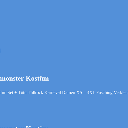
n
lmonster Kostüm
stüm Set + Tütü Tüllrock Karneval Damen XS – 3XL Fasching Verkle