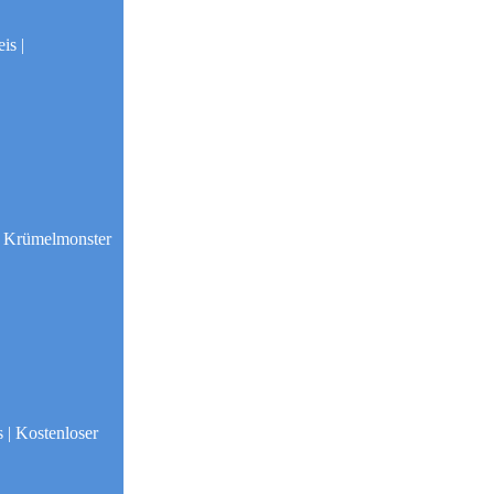
is |
e Krümelmonster
 | Kostenloser