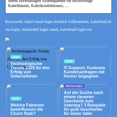
Ihrem zuverlässigen Systempartner für hochwertige
Kabelbäume, Kabelkonfektionen, …
Keywords: kabel email login herzlich willkommen, kabelmail.de
sso login, meinkabel login email, kabelmail login sso
INFO
INFO
Technologische
Trends 2025 für den
IT-Support: Kuriosen
Erfolg von
Kundenanfragen mit
Unternehmen
Humor begegnen
06/10/2022
Auf der Suche nach
einem cleveren
INFO
Geschenk zum
Welche Faktoren
Vatertag? 3 Beispiele
beeinflussen die
für gute Geschenke
Churn Rate?
für einen Vater