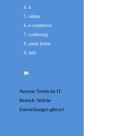
it
online
e-commerce
codierung
smart home
info
Neueste Trends im IT-
Bereich: Welche
Entwicklungen gibt es?