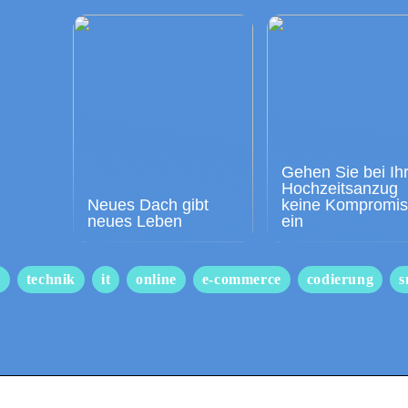
Gehen Sie bei Ih
Hochzeitsanzug
Neues Dach gibt
keine Kompromi
neues Leben
ein
s
technik
it
online
e-commerce
codierung
s