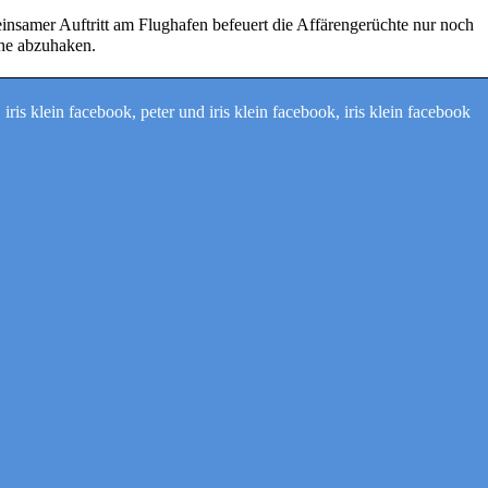
nsamer Auftritt am Flughafen befeuert die Affärengerüchte nur noch
Ehe abzuhaken.
iris klein facebook, peter und iris klein facebook, iris klein facebook