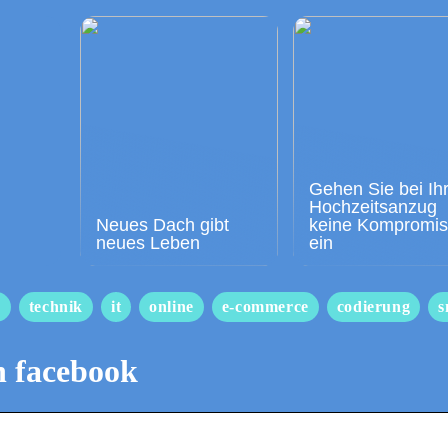
Gehen Sie bei Ih
Hochzeitsanzug
Neues Dach gibt
keine Kompromi
neues Leben
ein
s
technik
it
online
e-commerce
codierung
s
in facebook