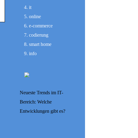
it
online
e-commerce
codierung
smart home
info
Neueste Trends im IT-
Bereich: Welche
Entwicklungen gibt es?