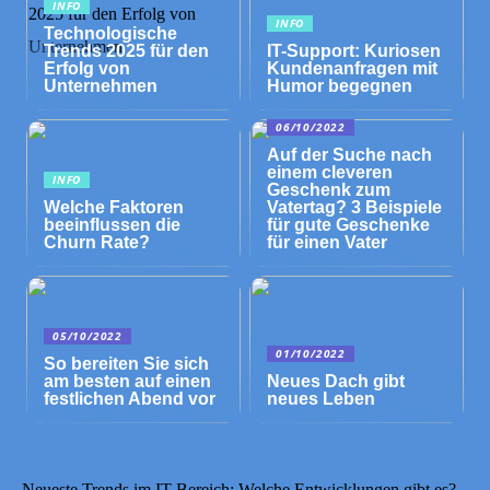
INFO
INFO
Technologische
Trends 2025 für den
IT-Support: Kuriosen
Erfolg von
Kundenanfragen mit
Unternehmen
Humor begegnen
06/10/2022
Auf der Suche nach
einem cleveren
INFO
Geschenk zum
Welche Faktoren
Vatertag? 3 Beispiele
beeinflussen die
für gute Geschenke
Churn Rate?
für einen Vater
05/10/2022
01/10/2022
So bereiten Sie sich
am besten auf einen
Neues Dach gibt
festlichen Abend vor
neues Leben
Neueste Trends im IT-Bereich: Welche Entwicklungen gibt es?