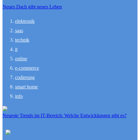
Neues Dach gibt neues Leben
elektronik
saas
technik
it
online
e-commerce
codierung
smart home
info
Neueste Trends im IT-Bereich: Welche Entwicklungen gibt es?