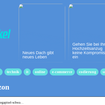
Gehen Sie bei Ih
Hochzeitsanzug
Neues Dach gibt
keine Kompromi
neues Leben
ein
s
technik
it
online
e-commerce
codierung
s
zon
Megapixel-schwa…