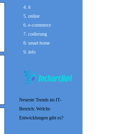
it
online
e-commerce
codierung
n
smart home
info
Neueste Trends im IT-
Bereich: Welche
Entwicklungen gibt es?