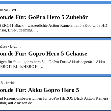
zubehör › k=G…
on.de Für: GoPro Hero 5 Zubehör
HERO11 Black – wasserdichte Action-Kamera mit 5,3K60 Ultra HD-
ensor, Live-Streaming, …
ehäuse › k=go…
on.de Für: Gopro Hero 5 Gehäuse
ägen für “akku gopro hero 5” · GoPro Dual-Akkuladegerät + Akku.
 (HERO11 Black/HERO10 …
o-5 › k=akku…
on.de Für: Akku Gopro Hero 5
 und Rezensionsbewertungen für GoPro HERO5 Black Action Kamera
sion) auf Amazon.de.