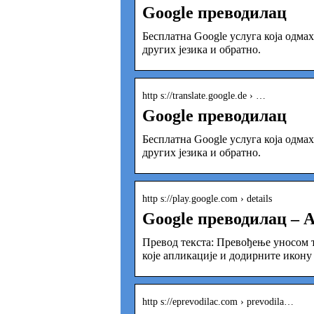
Google преводилац
Бесплатна Google услуга која одмах
других језика и обратно.
http s://translate.google.de › …
Google преводилац
Бесплатна Google услуга која одмах
других језика и обратно.
http s://play.google.com › details
Google преводилац – А
Превод текста: Превођење уносом те
које апликације и додирните икону
http s://eprevodilac.com › prevodila…