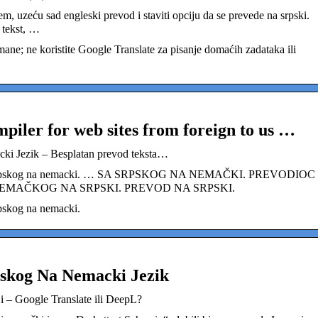
lem, uzeću sad engleski prevod i staviti opciju da se prevede na srpski.
 tekst, …
 mane; ne koristite Google Translate za pisanje domaćih zadataka ili
mpiler for web sites from foreign to us …
ki Jezik – Besplatan prevod teksta…
 Sa srpskog na nemacki. … SA SRPSKOG NA NEMAČKI. PREVODIOC
NEMAČKOG NA SRPSKI. PREVOD NA SRPSKI.
rpskog na nemacki.
pskog Na Nemacki Jezik
ji – Google Translate ili DeepL?