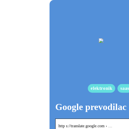
elektronik
saa
Google prevodilac
http s://translate.google.com › …