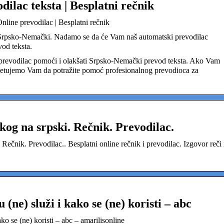
ilac teksta | Besplatni rečnik
nline prevodilac | Besplatni rečnik
 Srpsko-Nemački. Nadamo se da će Vam naš automatski prevodilac
od teksta.
revodilac pomoći i olakšati Srpsko-Nemački prevod teksta. Ako Vam
avetujemo Vam da potražite pomoć profesionalnog prevodioca za
og na srpski. Rečnik. Prevodilac.
ečnik. Prevodilac.. Besplatni online rečnik i prevodilac. Izgovor reči 
(ne) služi i kako se (ne) koristi – abc
ko se (ne) koristi – abc – amarilisonline