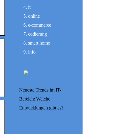
it
online
e-commerce
codierung
smart home
info
Neueste Trends im IT-
Bereich: Welche
Entwicklungen gibt es?