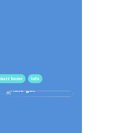
mart home
info
So pflegen Sie Ihr
Auto gut