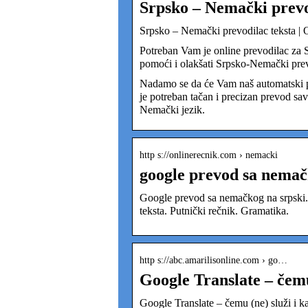
Srpsko – Nemački prevod
Srpsko – Nemački prevodilac teksta | O
Potreban Vam je online prevodilac za
pomoći i olakšati Srpsko-Nemački prev
Nadamo se da će Vam naš automatski p
je potreban tačan i precizan prevod s
Nemački jezik.
http s://onlinerecnik.com › nemacki
google prevod sa nemačk
Google prevod sa nemačkog na srpski. R
teksta. Putnički rečnik. Gramatika.
http s://abc.amarilisonline.com › go…
Google Translate – čemu 
Google Translate – čemu (ne) služi i ka