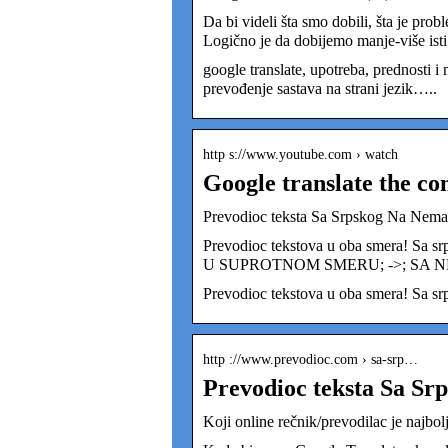
Da bi videli šta smo dobili, šta je prob
Logično je da dobijemo manje-više isti
google translate, upotreba, prednosti i
prevođenje sastava na strani jezik…..
http s://www.youtube.com › watch
Google translate the co
Prevodioc teksta Sa Srpskog Na Nemac
Prevodioc tekstova u oba smera!
U SUPROTNOM SMERU; ->; SA 
Prevodioc tekstova u oba smera! Sa s
http ://www.prevodioc.com › sa-srp…
Prevodioc teksta Sa Sr
Koji online rečnik/prevodilac je najbol