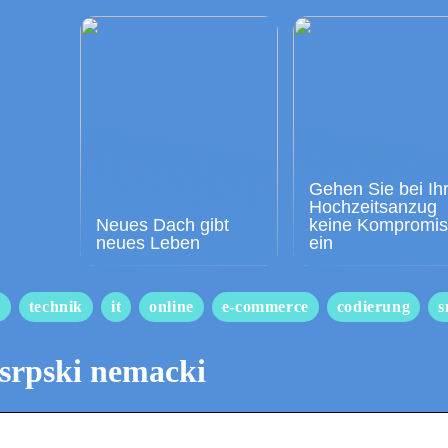
Gehen Sie bei Ih
Hochzeitsanzug
Neues Dach gibt
keine Kompromi
neues Leben
ein
s
technik
it
online
e-commerce
codierung
s
 srpski nemacki