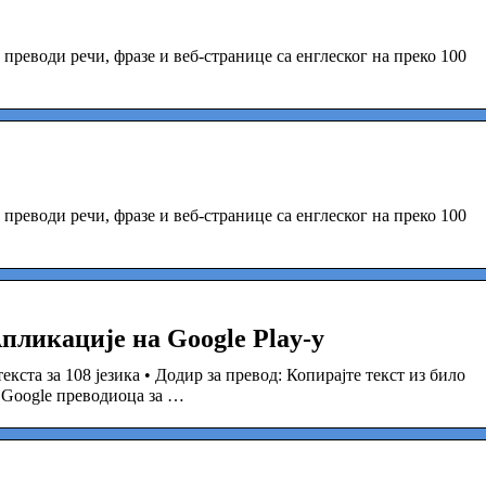
 преводи речи, фразе и веб-странице са енглеског на преко 100
 преводи речи, фразе и веб-странице са енглеског на преко 100
пликације на Google Play-у
кста за 108 језика • Додир за превод: Копирајте текст из било
 Google преводиоца за …