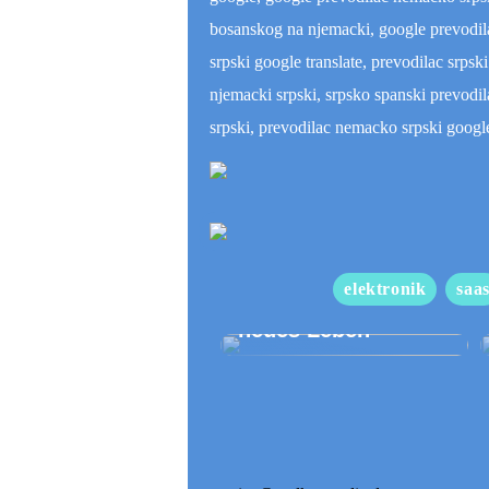
bosanskog na njemacki, google prevodila
srpski google translate, prevodilac srps
njemacki srpski, srpsko spanski prevodil
srpski, prevodilac nemacko srpski googl
elektronik
saa
Neues Dach gibt
neues Leben