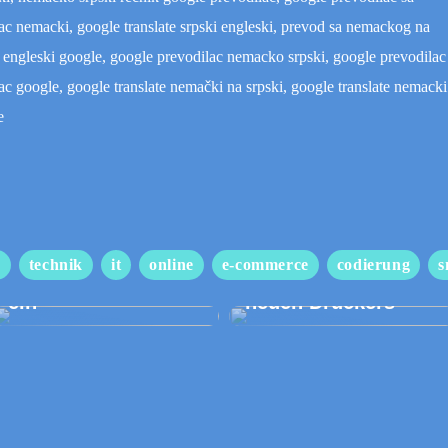
c nemacki, google translate srpski engleski, prevod sa nemackog na
ki engleski google, google prevodilac nemacko srpski, google prevodilac
ac google, google translate nemački na srpski, google translate nemacki
e
Gehen Sie bei Ihrem
Hochzeitsanzug
Wir begleiten Sie
s
technik
it
online
e-commerce
codierung
s
keine Kompromisse
beim Kauf eines
ein
neuen Druckers