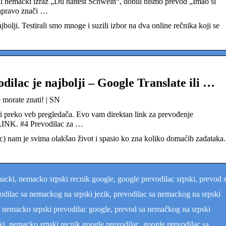
 nemački izraz „Du hattest Schwein“, dobili bismo prevod „Imao si
zapravo znači …
jbolji. Testirali smo mnoge i suzili izbor na dva online rečnika koji se
dilac je najbolji – Google Translate ili …
e morate znati! | SN
 preko veb pregledača. Evo vam direktan link za prevođenje
 LINK. #4 Prevodilac za …
c) nam je svima olakšao život i spasio ko zna koliko domaćih zadataka.
cki, nemacko srpski recnik google, google prevodilac srpski, prevod 
dilac sa nemackog na srpski jezik, prevodilac sa nemackog na srpski
, nemacko srpski prevodilac google, prevod sa nemačkog na srpski
i, nemacko srpski recnik google prevodilac, google prevodilac sa