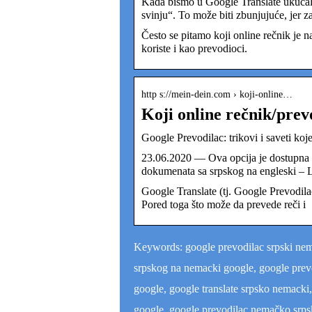
Kada bismo u Google Translate ukucali
svinju“. To može biti zbunjujuće, jer 
Često se pitamo koji online rečnik je na
koriste i kao prevodioci.
http s://mein-dein.com › koji-online…
Koji online rečnik/prevo
Google Prevodilac: trikovi i saveti koj
23.06.2020 — Ova opcija je dostupna i
dokumenata sa srpskog na engleski –
Google Translate (tj. Google Prevodila
Pored toga što može da prevede reči i
Keywords: google prevodilac srpski nema
srpskog na nemacki google, google prevo
google, google translate srpsko nemacki
google, google prevodilac nemačko srpsk