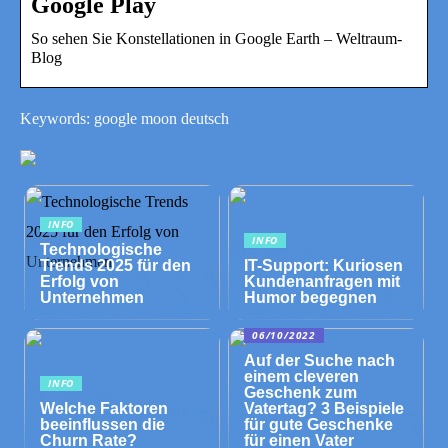
Google Play
So sehen Sie Konstellationen in Google Earth – Weltraum-
Blog
Keywords: google moon deutsch
INFO
INFO
Technologische
Trends 2025 für den
IT-Support: Kuriosen
Erfolg von
Kundenanfragen mit
Unternehmen
Humor begegnen
06/10/2022
Auf der Suche nach
einem cleveren
INFO
Geschenk zum
Welche Faktoren
Vatertag? 3 Beispiele
beeinflussen die
für gute Geschenke
Churn Rate?
für einen Vater