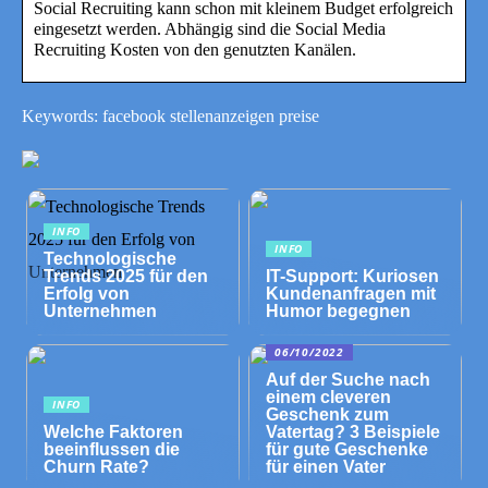
Social Recruiting kann schon mit kleinem Budget erfolgreich
eingesetzt werden. Abhängig sind die Social Media
Recruiting Kosten von den genutzten Kanälen.
Keywords: facebook stellenanzeigen preise
INFO
INFO
Technologische
Trends 2025 für den
IT-Support: Kuriosen
Erfolg von
Kundenanfragen mit
Unternehmen
Humor begegnen
06/10/2022
Auf der Suche nach
einem cleveren
INFO
Geschenk zum
Welche Faktoren
Vatertag? 3 Beispiele
beeinflussen die
für gute Geschenke
Churn Rate?
für einen Vater