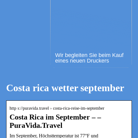
Wir begleiten Sie beim Kauf
eines neuen Druckers
Costa rica wetter september
http s://puravida.travel › costa-rica-reise-im-september
Costa Rica im September – –
PuraVida.Travel
Im September, Höchsttemperatur ist 77°F und