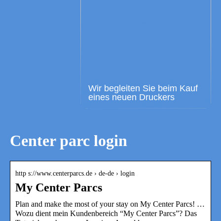
Wir begleiten Sie beim Kauf
eines neuen Druckers
Center parc login
http s://www.centerparcs.de › de-de › login
My Center Parcs
Plan and make the most of your stay on My Center Parcs! …
Wozu dient mein Kundenbereich “My Center Parcs”? Das