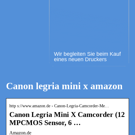
Wir begleiten Sie beim Kauf
eines neuen Druckers
Canon legria mini x amazon
http s://www.amazon.de › Canon-Legria-Camcorder-Me…
Canon Legria Mini X Camcorder (12
MPCMOS Sensor, 6 …
Amazon.de