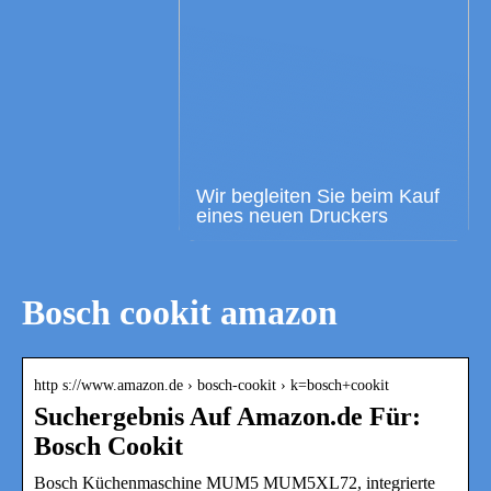
Wir begleiten Sie beim Kauf
eines neuen Druckers
Bosch cookit amazon
http s://www.amazon.de › bosch-cookit › k=bosch+cookit
Suchergebnis Auf Amazon.de Für:
Bosch Cookit
Bosch Küchenmaschine MUM5 MUM5XL72, integrierte