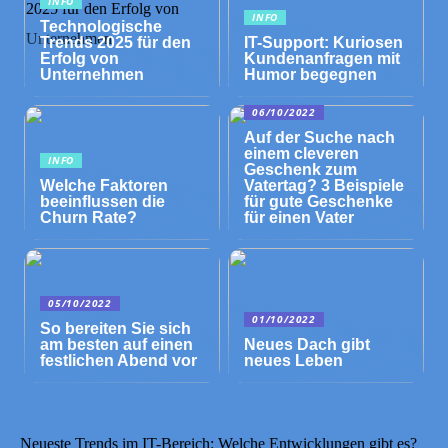
INFO
INFO
Technologische
Trends 2025 für den
IT-Support: Kuriosen
Erfolg von
Kundenanfragen mit
Unternehmen
Humor begegnen
06/10/2022
Auf der Suche nach
einem cleveren
INFO
Geschenk zum
Welche Faktoren
Vatertag? 3 Beispiele
beeinflussen die
für gute Geschenke
Churn Rate?
für einen Vater
05/10/2022
01/10/2022
So bereiten Sie sich
am besten auf einen
Neues Dach gibt
festlichen Abend vor
neues Leben
Neueste Trends im IT-Bereich: Welche Entwicklungen gibt es?