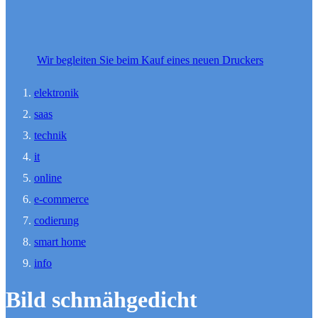
Wir begleiten Sie beim Kauf eines neuen Druckers
elektronik
saas
technik
it
online
e-commerce
codierung
smart home
info
Bild schmähgedicht