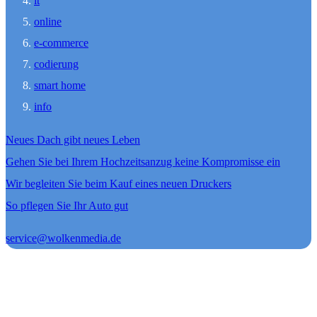
it
online
e-commerce
codierung
smart home
info
Neues Dach gibt neues Leben
Gehen Sie bei Ihrem Hochzeitsanzug keine Kompromisse ein
Wir begleiten Sie beim Kauf eines neuen Druckers
So pflegen Sie Ihr Auto gut
service@wolkenmedia.de